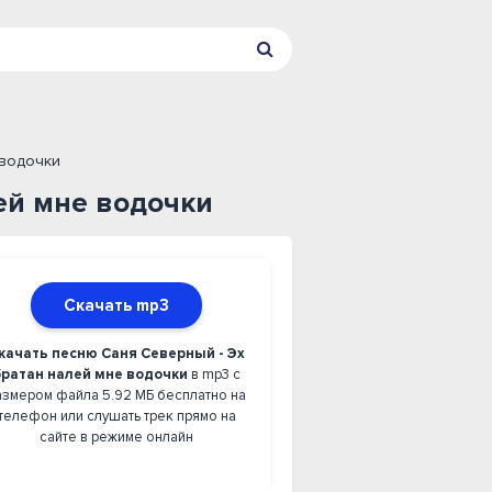
 водочки
ей мне водочки
Скачать mp3
качать песню Саня Северный - Эх
братан налей мне водочки
в mp3 с
азмером файла 5.92 МБ бесплатно на
телефон или слушать трек прямо на
сайте в режиме онлайн