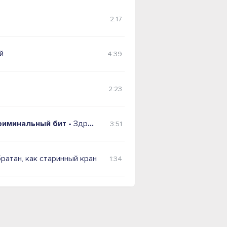
2:17
й
4:39
2:23
риминальный бит -
Здраво
3:51
ратан, как старинный кран
1:34