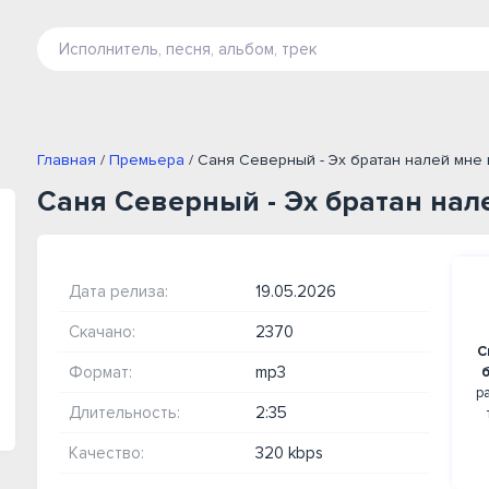
Главная
/
Премьера
/ Саня Северный - Эх братан налей мне
Саня Северный - Эх братан нал
Дата релиза:
19.05.2026
Скачано:
2370
С
Формат:
mp3
р
Длительность:
2:35
Качество:
320 kbps