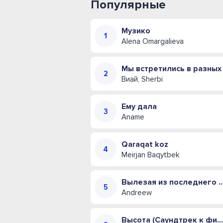
Популярные
Музико
Alena Omargalieva
Мы встретились в разных
Виай, Sherbi
Ему дала
Aname
Qaraqat koz
Meirjan Baqytbek
Вылезая из последнего трамвая 
Andreew
Высота (Саундтрек к фильму Малыш)