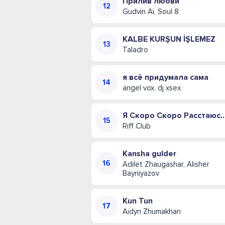
Прилив любви
Gudvin Ai, Soul 8
KALBE KURŞUN İŞLEMEZ
Taladro
я всё придумала сама
angel vox, dj xsex
Я Скоро Скоро Расстаюсь
Riff Club
Kansha gulder
Adilet Zhaugashar, Alisher
Bayniyazov
Kun Tun
Aidyn Zhumakhan