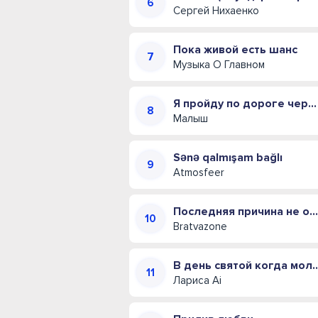
Сергей Нихаенко
Пока живой есть шанс
Музыка О Главном
Я пройду по дороге через огонь
Малыш
Sənə qalmışam bağlı
Atmosfeer
Последняя причина не отпустить
Bratvazone
В день святой когд
Лариса Ai