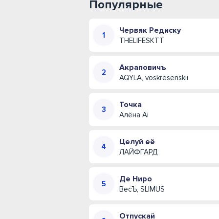
Популярные
Червяк Редиску
THELIFESKTT
Акраповичъ
AQYLA, voskresenskii
Точка
Алёна Ai
Целуй её
ЛАЙФГАРД
Де Ниро
ВесЪ, SLIMUS
Отпускай