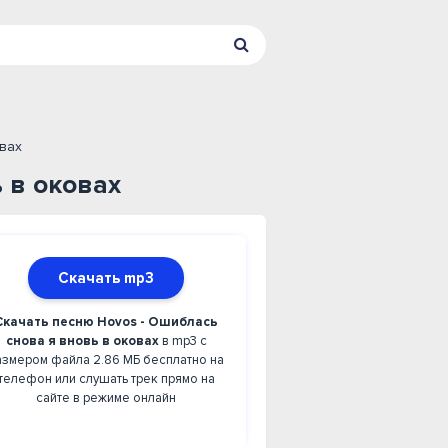
вах
 в оковах
Скачать mp3
Скачать песню Hovos - Ошиблась
снова я вновь в оковах
в mp3 с
азмером файла 2.86 МБ бесплатно на
телефон или слушать трек прямо на
сайте в режиме онлайн