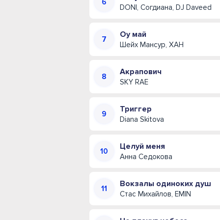
DONI, Согдиана, DJ Daveed
Оу май
Шейх Мансур, ХАН
Акрапович
SKY RAE
Триггер
Diana Skitova
Целуй меня
Анна Седокова
Вокзалы одиноких душ
Стас Михайлов, EMIN