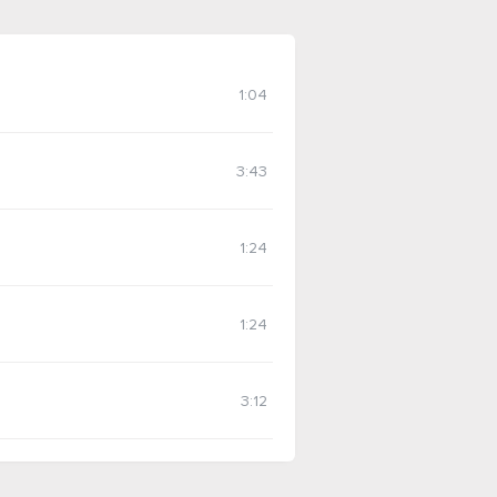
1:04
3:43
1:24
1:24
3:12