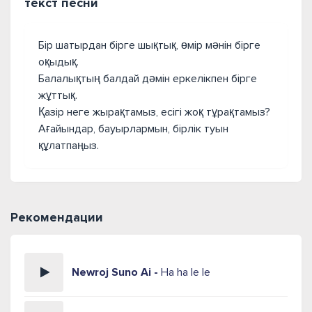
текст песни
Бір шатырдан бірге шықтық, өмір мәнін бірге
оқыдық.
Балалықтың балдай дәмін еркелікпен бірге
жұттық.
Қазір неге жырақтамыз, есігі жоқ тұрақтамыз?
Ағайындар, бауырлармын, бірлік туын
құлатпаңыз.
Рекомендации
Newroj Suno Ai -
Ha ha le le