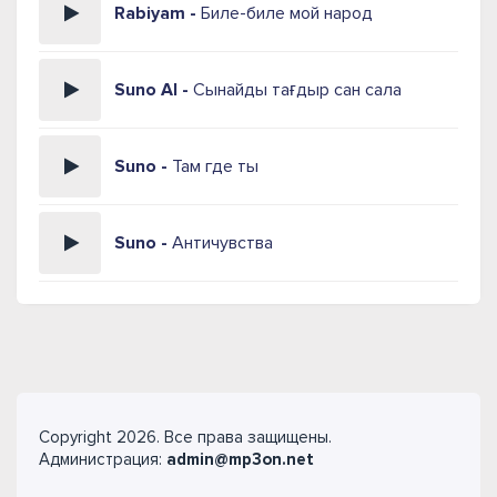
Rabiyam -
Биле-биле мой народ
Suno AI -
Сынайды тағдыр сан сала
Suno -
Там где ты
Suno -
Античувства
Copyright 2026. Все права защищены.
Администрация:
admin@mp3on.net