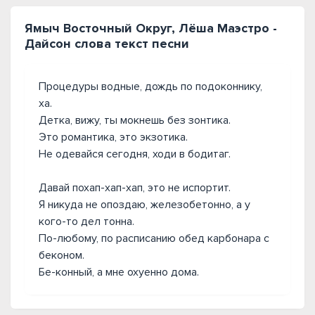
Ямыч Восточный Округ, Лёша Маэстро -
Дайсон слова текст песни
Процедуры водные, дождь по подоконнику,
ха.
Детка, вижу, ты мокнешь без зонтика.
Это романтика, это экзотика.
Не одевайся сегодня, ходи в бодитаг.
Давай похап-хап-хап, это не испортит.
Я никуда не опоздаю, железобетонно, а у
кого-то дел тонна.
По-любому, по расписанию обед карбонара с
беконом.
Бе-конный, а мне охуенно дома.