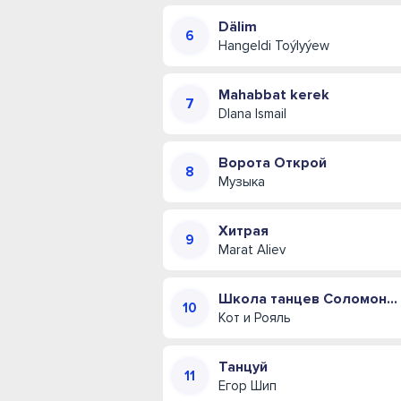
Dälim
Hangeldi Toýlyýew
Mahabbat kerek
DIana Ismail
Ворота Открой
Музыка
Хитрая
Marat Aliev
Школа танцев Соломона Пляра (Одесская музыкальная комедия)
Кот и Рояль
Танцуй
Егор Шип