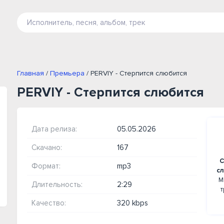
Главная
/
Премьера
/ PERVIY - Стерпится слюбится
PERVIY - Стерпится слюбится
Дата релиза:
05.05.2026
Скачано:
167
С
Формат:
mp3
с
М
Длительность:
2:29
т
Качество:
320 kbps