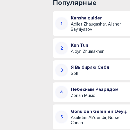
Популярные
Kansha gulder
Adilet Zhaugashar, Alisher
Bayniyazov
Kun Tun
Aidyn Zhumakhan
Я Выбираю Себя
Solli
Небесным Разрядом
Zorlan Music
Gönülden Gelen Bir Deyiş
Asaletim Ali'dendir, Nursel
Canan