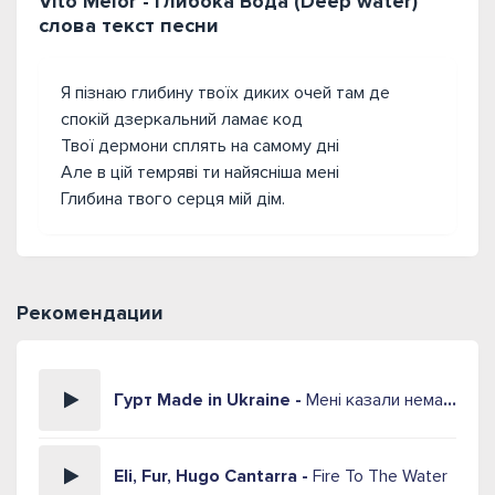
Vito Melor - Глибока Вода (Deep water)
слова текст песни
Я пізнаю глибину твоїх диких очей там де
спокій дзеркальний ламає код
Твої дермони сплять на самому дні
Але в цій темряві ти найясніша мені
Глибина твого серця мій дім.
Рекомендации
Гурт Made in Ukraine -
Мені казали нема кохання
Eli, Fur, Hugo Cantarra -
Fire To The Water