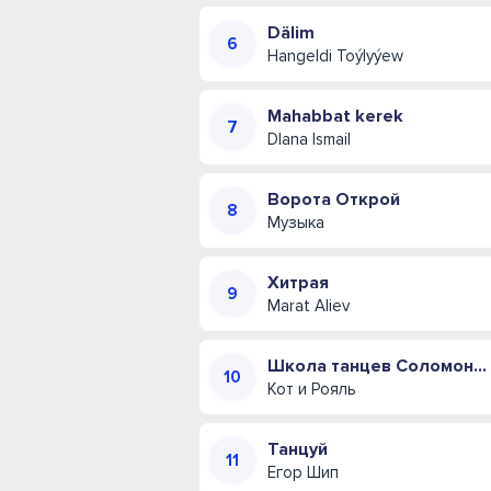
Dälim
Hangeldi Toýlyýew
Mahabbat kerek
DIana Ismail
Ворота Открой
Музыка
Хитрая
Marat Aliev
Школа танцев Соломона Пляра (Одесская музыкальная комедия)
Кот и Рояль
Танцуй
Егор Шип