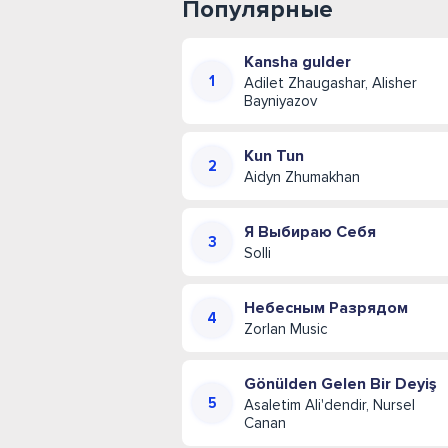
Популярные
Kansha gulder
Adilet Zhaugashar, Alisher
Bayniyazov
Kun Tun
Aidyn Zhumakhan
Я Выбираю Себя
Solli
Небесным Разрядом
Zorlan Music
Gönülden Gelen Bir Deyiş
Asaletim Ali'dendir, Nursel
Canan