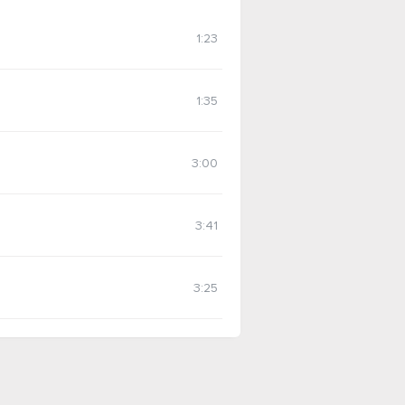
1:23
1:35
3:00
3:41
3:25