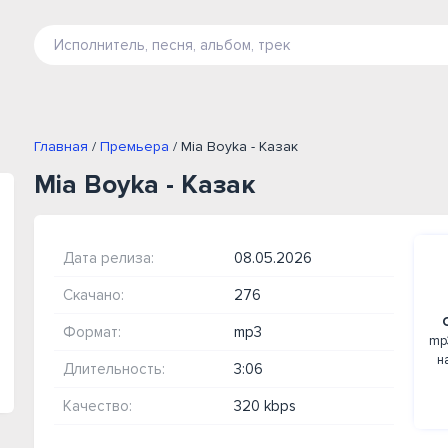
Главная
/
Премьера
/ Mia Boyka - Казак
Mia Boyka - Казак
Дата релиза:
08.05.2026
Скачано:
276
Формат:
mp3
mp
н
Длительность:
3:06
Качество:
320 kbps