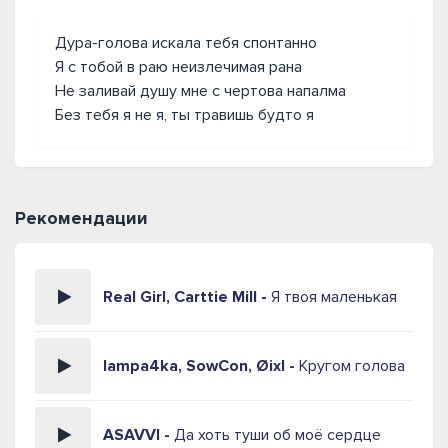
Дура-голова искала тебя спонтанно
Я с тобой в раю неизлечимая рана
Не заливай душу мне с чертова напалма
Без тебя я не я, ты травишь будто я
Рекомендации
Real Girl, Carttie Mill -
Я твоя маленькая
lampa4ka, SowCon, Øixl -
Кругом голова
ASAVVI -
Да хоть туши об моё сердце